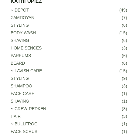
ΚΑΤΗΓΟΡΙΕΣ
ΤΑ ΝΕΑ ΜΑΣ
DEPOT
(49)
ΕΠΙΚΟΙΝΩΝΙΑ
ΣΑΜΠΟΥΑΝ
(7)
STYLING
(6)
BODY WASH
(15)
SHAVING
(6)
HOME SENCES
(3)
PARFUMS
(6)
BEARD
(6)
LAVISH CARE
(15)
STYLING
(9)
SHAMPOO
(3)
FACE CARE
(1)
SHAVING
(1)
CREW-REDKEN
(3)
HAIR
(3)
BULLFROG
(1)
FACE SCRUB
(1)