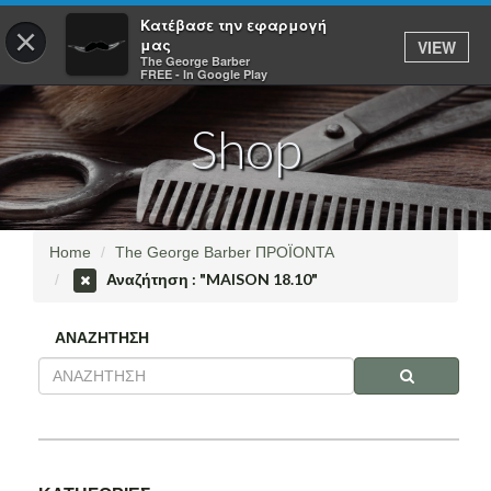
Κατέβασε την εφαρμογή
×
μας
VIEW
ΣΥΝΔΕΣΗ
The George Barber
FREE - In Google Play
Shop
ΑΡΧΙΚΗ
ΥΠΗΡΕΣΙΕΣ
Home
The George Barber ΠΡΟΪΟΝΤΑ
Αναζήτηση : "MAISON 18.10"
ΚΡΑΤΗΣΕΙΣ
ΑΝΑΖΗΤΗΣΗ
ΠΡΟΪΟΝΤΑ
ΕΦΑΡΜΟΓΕΣ
THE GEORGE