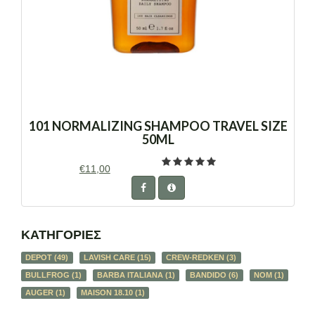
101 NORMALIZING SHAMPOO TRAVEL SIZE
50ML
€11,00
ΚΑΤΗΓΟΡΙΕΣ
DEPOT
(49)
LAVISH CARE
(15)
CREW-REDKEN
(3)
BULLFROG
(1)
BARBA ITALIANA
(1)
BANDIDO
(6)
NOM
(1)
AUGER
(1)
MAISON 18.10
(1)