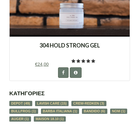
304 HOLD STRONG GEL
€24,00
ΚΑΤΗΓΟΡΙΕΣ
DEPOT
(49)
LAVISH CARE
(15)
CREW-REDKEN
(3)
BULLFROG
(1)
BARBA ITALIANA
(1)
BANDIDO
(6)
NOM
(1)
AUGER
(1)
MAISON 18.10
(1)