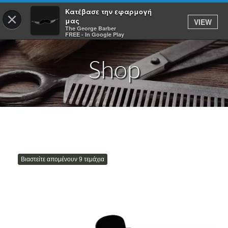
Κατέβασε την εφαρμογή
×
μας
VIEW
ΣΥΝΔΕΣΗ
The George Barber
FREE - In Google Play
Shop
ΑΡΧΙΚΗ
ΥΠΗΡΕΣΙΕΣ
ΚΡΑΤΗΣΕΙΣ
Βιαστείτε απομένουν 9 τεμάχια
ΠΡΟΪΟΝΤΑ
ΕΦΑΡΜΟΓΕΣ
THE GEORGE