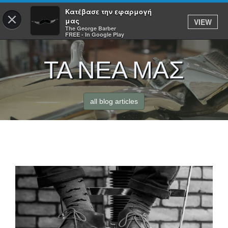
Κατέβασε την εφαρμογή
×
μας
VIEW
ΣΥΝΔΕΣΗ
The George Barber
FREE - In Google Play
ΤΑ ΝΕΑ ΜΑΣ
ΑΡΧΙΚΗ
all blog articles
ΥΠΗΡΕΣΙΕΣ
ΚΡΑΤΗΣΕΙΣ
ΠΡΟΪΟΝΤΑ
ΕΦΑΡΜΟΓΕΣ
THE GEORGE